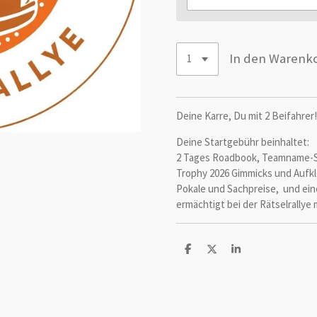
In den Warenk
Deine Karre, Du mit 2 Beifahrer!
Deine Startgebühr beinhaltet:
2 Tages Roadbook, Teamname-St
Trophy 2026 Gimmicks und Aufk
Pokale und Sachpreise, und eine
ermächtigt bei der Rätselrallye
T
T
T
e
e
e
i
i
i
l
l
l
e
e
e
n
n
n