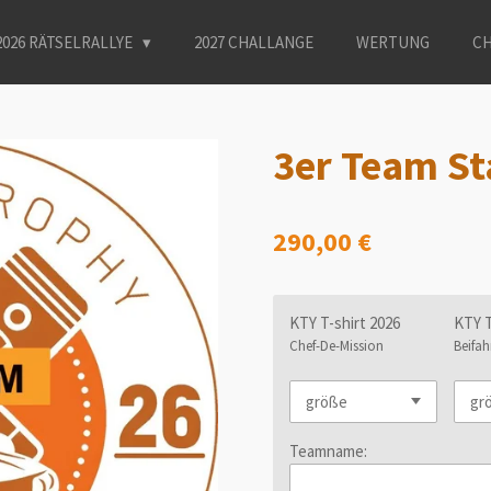
2026 RÄTSELRALLYE
2027 CHALLANGE
WERTUNG
CH
3er Team St
290,00 €
KTY T-shirt 2026
KTY T
Chef-De-Mission
Beifah
Teamname: