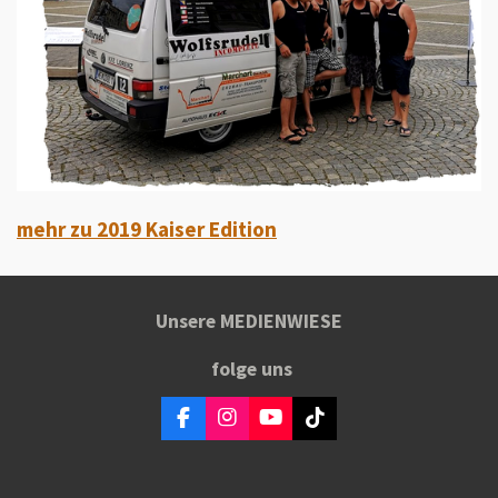
mehr zu 2019 Kaiser Edition
Unsere MEDIENWIESE
folge uns
F
I
Y
T
a
n
o
i
c
s
u
k
e
t
T
T