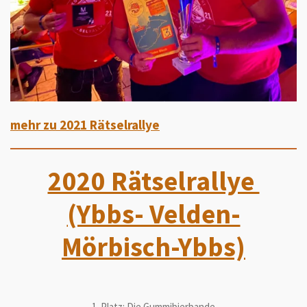
mehr zu 2021 Rätselrallye
2020 Rätselrallye
(Ybbs- Velden-
Mörbisch-Ybbs)
1. Platz: Die Gummibierbande