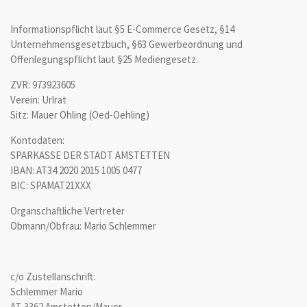
Informationspflicht laut §5 E-Commerce Gesetz, §14
Unternehmensgesetzbuch, §63 Gewerbeordnung und
Offenlegungspflicht laut §25 Mediengesetz.
ZVR: 973923605
Verein: Urlrat
Sitz: Mauer Öhling (Oed-Oehling)
Kontodaten:
SPARKASSE DER STADT AMSTETTEN
IBAN: AT34 2020 2015 1005 0477
BIC: SPAMAT21XXX
Organschaftliche Vertreter
Obmann/Obfrau: Mario Schlemmer
c/o Zustellanschrift:
Schlemmer Mario
AT-3362 Amstetten/Mauer