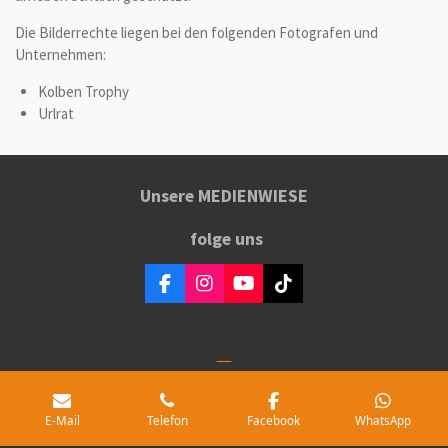
Die Bilderrechte liegen bei den folgenden Fotografen und
Unternehmen:
Kolben Trophy
Urlrat
Unsere MEDIENWIESE
folge uns
F
I
Y
T
a
n
o
i
c
s
u
k
e
t
T
T
b
a
u
o
o
g
b
k
KONTAKT für Anfragen
o
r
e
k
a
E-Mail
Telefon
Facebook
WhatsApp
m