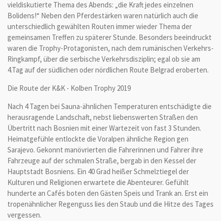
vieldiskutierte Thema des Abends: „die Kraft jedes einzelnen
Bolidens!“ Neben den Pferdestärken waren natürlich auch die
unterschiedlich gewählten Routen immer wieder Thema der
gemeinsamen Treffen zu späterer Stunde. Besonders beeindruckt
waren die Trophy-Protagonisten, nach dem rumänischen Verkehrs-
Ringkampf, über die serbische Verkehrsdisziplin; egal ob sie am
4.Tag auf der südlichen oder nördlichen Route Belgrad eroberten.
Die Route der K&K - Kolben Trophy 2019
Nach 4 Tagen bei Sauna-ähnlichen Temperaturen entschädigte die
herausragende Landschaft, nebst liebenswerten Straßen den
Übertritt nach Bosnien mit einer Wartezeit von fast 3 Stunden.
Heimatgefühle entlockte die Voralpen ähnliche Region gen
Sarajevo. Gekonnt manövrierten die Fahrerinnen und Fahrer ihre
Fahrzeuge auf der schmalen Straße, bergab in den Kessel der
Hauptstadt Bosniens. Ein 40 Grad heißer Schmelztiegel der
Kulturen und Religionen erwartete die Abenteurer. Gefühlt
hunderte an Cafés boten den Gästen Speis und Trank an. Erst ein
tropenähnlicher Regenguss lies den Staub und die Hitze des Tages
vergessen.