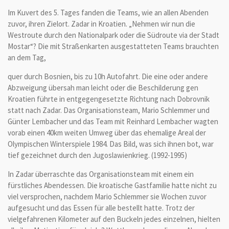
Im Kuvert des 5. Tages fanden die Teams, wie an allen Abenden
zuvor, ihren Zielort. Zadar in Kroatien. „Nehmen wir nun die
Westroute durch den Nationalpark oder die Südroute via der Stadt
Mostar“? Die mit Straßenkarten ausgestatteten Teams brauchten
an dem Tag,
quer durch Bosnien, bis zu 10h Autofahrt. Die eine oder andere
Abzweigung übersah man leicht oder die Beschilderung gen
Kroatien führte in entgegengesetzte Richtung nach Dobrovnik
statt nach Zadar. Das Organisationsteam, Mario Schlemmer und
Günter Lembacher und das Team mit Reinhard Lembacher wagten
vorab einen 40km weiten Umweg über das ehemalige Areal der
Olympischen Winterspiele 1984. Das Bild, was sich ihnen bot, war
tief gezeichnet durch den Jugoslawienkrieg. (1992-1995)
In Zadar überraschte das Organisationsteam mit einem ein
fürstliches Abendessen. Die kroatische Gastfamilie hatte nicht zu
viel versprochen, nachdem Mario Schlemmer sie Wochen zuvor
aufgesucht und das Essen für alle bestellt hatte. Trotz der
vielgefahrenen Kilometer auf den Buckeln jedes einzelnen, hielten