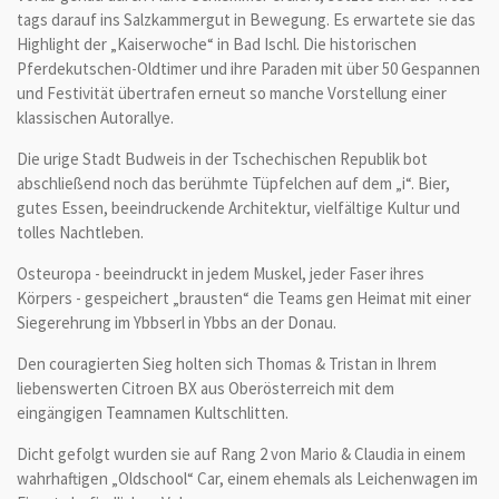
tags darauf ins Salzkammergut in Bewegung. Es erwartete sie das
Highlight der „Kaiserwoche“ in Bad Ischl. Die historischen
Pferdekutschen-Oldtimer und ihre Paraden mit über 50 Gespannen
und Festivität übertrafen erneut so manche Vorstellung einer
klassischen Autorallye.
Die urige Stadt Budweis in der Tschechischen Republik bot
abschließend noch das berühmte Tüpfelchen auf dem „i“. Bier,
gutes Essen, beeindruckende Architektur, vielfältige Kultur und
tolles Nachtleben.
Osteuropa - beeindruckt in jedem Muskel, jeder Faser ihres
Körpers - gespeichert „brausten“ die Teams gen Heimat mit einer
Siegerehrung im Ybbserl in Ybbs an der Donau.
Den couragierten Sieg holten sich Thomas & Tristan in Ihrem
liebenswerten Citroen BX aus Oberösterreich mit dem
eingängigen Teamnamen Kultschlitten.
Dicht gefolgt wurden sie auf Rang 2 von Mario & Claudia in einem
wahrhaftigen „Oldschool“ Car, einem ehemals als Leichenwagen im