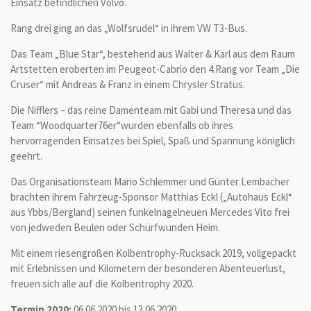
Einsatz befindlichen Volvo.
Rang drei ging an das „Wolfsrudel“ in ihrem VW T3-Bus.
Das Team „Blue Star“, bestehend aus Walter & Karl aus dem Raum
Artstetten eroberten im Peugeot-Cabrio den 4.Rang vor Team „Die
Cruser“ mit Andreas & Franz in einem Chrysler Stratus.
Die Nifflers – das reine Damenteam mit Gabi und Theresa und das
Team “Woodquarter76er“wurden ebenfalls ob ihres
hervorragenden Einsatzes bei Spiel, Spaß und Spannung königlich
geehrt.
Das Organisationsteam Mario Schlemmer und Günter Lembacher
brachten ihrem Fahrzeug-Sponsor Matthias Eckl („Autohaus Eckl“
aus Ybbs/Bergland) seinen funkelnagelneuen Mercedes Vito frei
von jedweden Beulen oder Schürfwunden Heim.
Mit einem riesengroßen Kolbentrophy-Rucksack 2019, vollgepackt
mit Erlebnissen und Kilometern der besonderen Abenteuerlust,
freuen sich alle auf die Kolbentrophy 2020.
Termin 2020:
06.06.2020 bis 13.06.2020