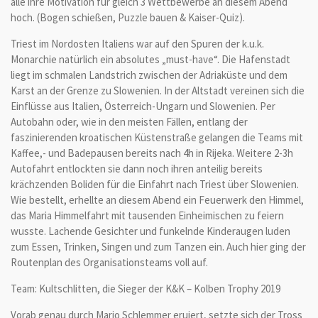
alle ihre Motivation für gleich 3 Wettbewerbe an diesem Abend
hoch. (Bogen schießen, Puzzle bauen & Kaiser-Quiz).
Triest im Nordosten Italiens war auf den Spuren der k.u.k.
Monarchie natürlich ein absolutes „must-have“. Die Hafenstadt
liegt im schmalen Landstrich zwischen der Adriaküste und dem
Karst an der Grenze zu Slowenien. In der Altstadt vereinen sich die
Einflüsse aus Italien, Österreich-Ungarn und Slowenien. Per
Autobahn oder, wie in den meisten Fällen, entlang der
faszinierenden kroatischen Küstenstraße gelangen die Teams mit
Kaffee,- und Badepausen bereits nach 4h in Rijeka. Weitere 2-3h
Autofahrt entlockten sie dann noch ihren anteilig bereits
krächzenden Boliden für die Einfahrt nach Triest über Slowenien.
Wie bestellt, erhellte an diesem Abend ein Feuerwerk den Himmel,
das Maria Himmelfahrt mit tausenden Einheimischen zu feiern
wusste. Lachende Gesichter und funkelnde Kinderaugen luden
zum Essen, Trinken, Singen und zum Tanzen ein. Auch hier ging der
Routenplan des Organisationsteams voll auf.
Team: Kultschlitten, die Sieger der K&K – Kolben Trophy 2019
Vorab genau durch Mario Schlemmer eruiert, setzte sich der Tross