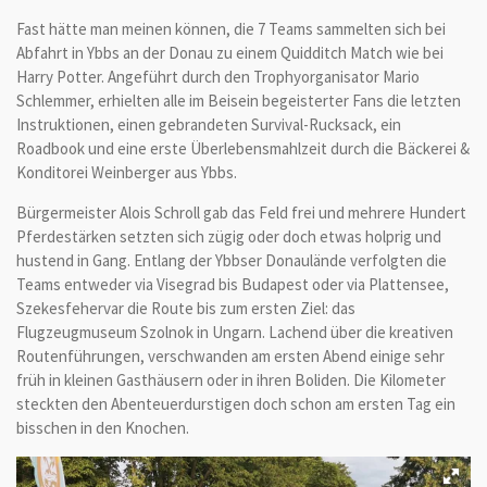
Fast hätte man meinen können, die 7 Teams sammelten sich bei
Abfahrt in Ybbs an der Donau zu einem Quidditch Match wie bei
Harry Potter. Angeführt durch den Trophyorganisator Mario
Schlemmer, erhielten alle im Beisein begeisterter Fans die letzten
Instruktionen, einen gebrandeten Survival-Rucksack, ein
Roadbook und eine erste Überlebensmahlzeit durch die Bäckerei &
Konditorei Weinberger aus Ybbs.
Bürgermeister Alois Schroll gab das Feld frei und mehrere Hundert
Pferdestärken setzten sich zügig oder doch etwas holprig und
hustend in Gang. Entlang der Ybbser Donaulände verfolgten die
Teams entweder via Visegrad bis Budapest oder via Plattensee,
Szekesfehervar die Route bis zum ersten Ziel: das
Flugzeugmuseum Szolnok in Ungarn. Lachend über die kreativen
Routenführungen, verschwanden am ersten Abend einige sehr
früh in kleinen Gasthäusern oder in ihren Boliden. Die Kilometer
steckten den Abenteuerdurstigen doch schon am ersten Tag ein
bisschen in den Knochen.